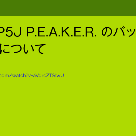
P5J P.E.A.K.E.R. の
について
e.com/watch?v=aVqrcZTSIwU