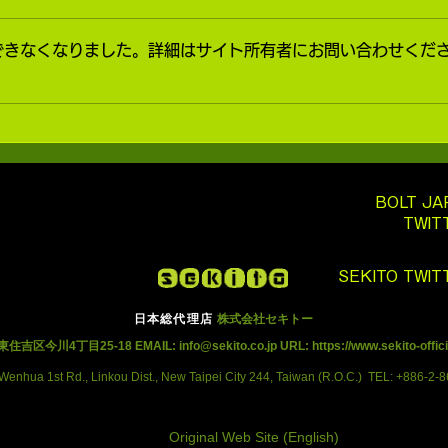
できなくなりました。詳細はサイト所有者にお問い合わせくだ
BOLT JA
TWIT
SEKITO TWIT
日本総代理店
株式会社セキトー
東住吉区今川4丁目25-18
EMAIL:
info@sekito.co.jp
URL:
https://www.sekito-offic
 Wenhua 1st Rd., Linkou Dist., New Taipei City 244, Taiwan (R.O.C.) TEL
: +886-2
Original Web Site (English)