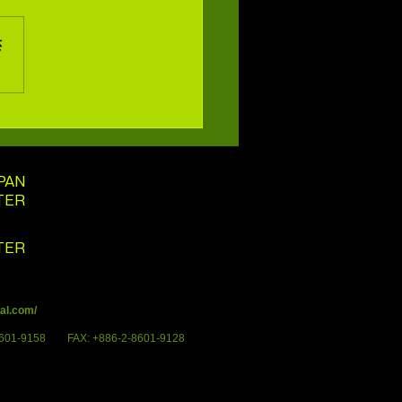
さ
PAN
TER
TER
ial.com/
-8601-9158 FAX: +886-2-8601-9128