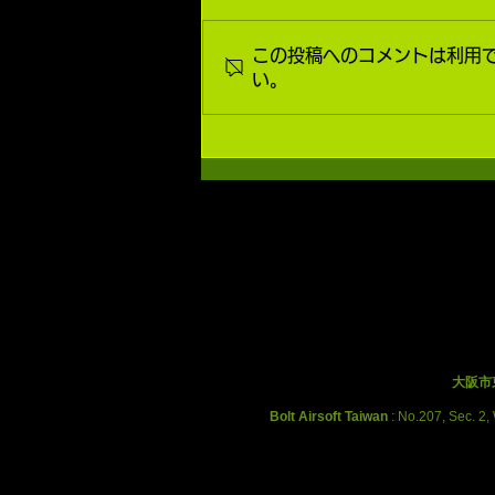
この投稿へのコメントは利用
い。
FN-SCAR SCバッテリーの
入れ方
大阪市
Bolt Airsoft Taiwan
: No.207, Sec. 2,