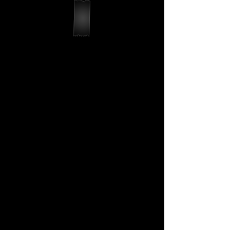
B.R.S.S.
H.A.M.M.E.
R
​進化型リコイルシ
ョック･ユニット
BOLT社製品のコアであるBRSSに
改修を加えた、強化型リコイルユ
ニット。2ピース構造に進化を遂
げ、総重量が増したボルトウェイ