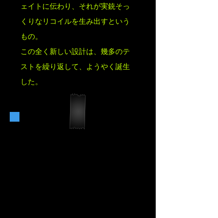
ェイトに伝わり、それが実銃そっ
くりなリコイルを生み出すという
もの。
この全く新しい設計は、幾多のテ
ストを繰り返して、ようやく誕生
した。
B.R.S.S.
R.A.I.D.E.N.
ThunderBOLT－ラ