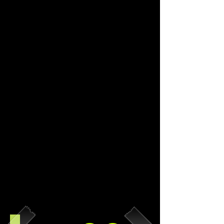
で、最大限のリアルなガンの動き
を模索している。
ボルト・エアソフトはよりリアル
なガンに近い動きを持つエアソフ
トガンを、より安全に使っていた
だけるよう、全てのサバイバル・
ゲームファンとミリタリー・ファ
ンに提供するべく、日々努力を続
けています。
パワフルなリコイルと最良の品
質、ボルトエアソフトにゴールは
ありません。