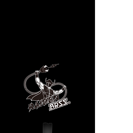
ショートストロークするリコイル
ウェイトによって、ユニット名の
雷電= ThunderBOLT に相応し
い、"コンパクト且つエッジの効い
たリコイルショック"が体感できま
す。