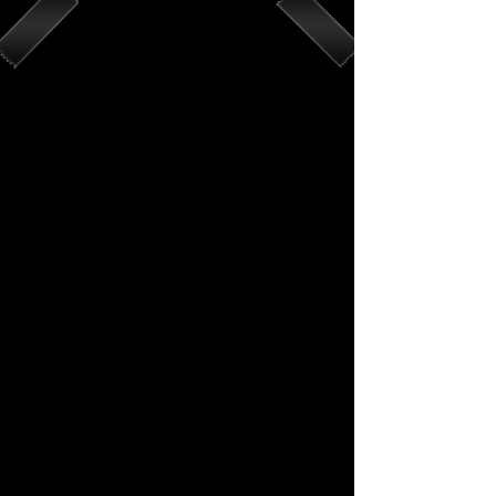
Brand
Mission
最良品質の、
電動ガン。
よりリアルな
動きを。
ボルト・エアソフトは台湾で設立
された、全く新しい電動ガンメー
カー。最低限のバッテリー電力