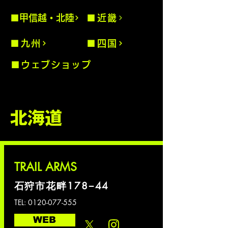
■甲信越・北陸
■近畿
■九州
■四国
■ウェブショップ
北海道
TRAIL ARMS
石狩市花畔178−44
TEL:
0120-077-555
WEB