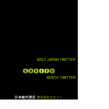
現在ここに表示する
商品はありません。
BOLT JAPAN TWITTER
SEKITO TWITTER
日本総代理店
株式会社セキトー
大阪市東住吉区今川4丁目25-18
EMAIL:
info@sekito.co.jp
URL:
https://www.sekito-