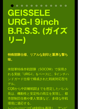
GEISSELE
URG-I 9inch
B.R.S.S. (ガイズ
リー)
特殊部隊仕様、リアルな刻印と重厚な撃ち
味。
米陸軍特殊作戦部隊（SOCOM）で採用さ
れる実銃「URG-I」をベースに、9インチハ
ンドガード仕様で構成された戦術対応型モ
デル。
CQBから中距離戦闘までを想定したバレル
長は、機動性と安定性の両立を実現し、都
市部制圧任務や要人警護など、多様な作戦
環境に適応する。
レシーバーにはColt刻印を再現し、アンビ