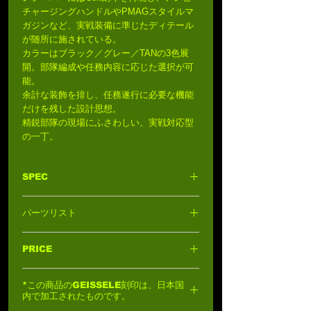
チャージングハンドルやPMAGスタイルマ
ガジンなど、実戦装備に準じたディテール
が随所に施されている。
カラーはブラック／グレー／TANの3色展
開。部隊編成や任務内容に応じた選択が可
能。
余計な装飾を排し、任務遂行に必要な機能
だけを残した設計思想。
精鋭部隊の現場にふさわしい、実戦対応型
の一丁。
SPEC
材質:
アルミニウム/ABSプラスチック、ナ
パーツリスト
イロン、グラス・ファイバー、スチール
シューティング･モード
: セミ/フルオート
GEISSELE 9インチ パーツは単体でご注文
マガジン装弾数
: 140rnd
PRICE
いただけます。
全長
: 710mm-780mm
GEISSELE 9インチパーツリスト
を参考
重量
: 2700g
73,000円 (税込: 80,300円)
に、お近くのBOLT正規販売店、またはセキ
ホップ・アップ機能
: ダイヤル式可変
*この商品のGEISSELE刻印は、日本国
トー(info@sekito.co.jp)にお問い合わせくだ
ブローバック
: B.R.S.S.
内で加工されたものです。
さい
初速
: 85m/s