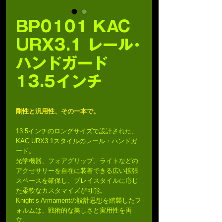
BP0101 KAC
URX3.1 レール･
ハンドガード
13.5インチ
剛性と汎用性、その一本で。
13.5インチのロングサイズで設計された、
KAC URX3.1スタイルのレール・ハンドガ
ード。
光学機器、フォアグリップ、ライトなどの
アクセサリーを自在に装着できる広い拡張
スペースを確保し、プレイスタイルに応じ
た柔軟なカスタマイズが可能。
Knight’s Armamentの設計思想を踏襲したフ
ォルムは、戦術的な美しさと実用性を両
立。