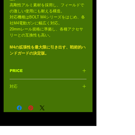
高剛性アルミ素材を採用し、フィールドで
の激しい使用にも耐える構造。
対応機種はBOLT M4シリーズをはじめ、各
社M4電動ガンに幅広く対応。
20mmレール規格に準拠し、各種アクセサ
リーとの互換性も高い。
M4の拡張性を最大限に引き出す、戦術的ハ
ンドガードの決定版。
PRICE
14,000円 (税込15,400円)
対応
BOLT M4シリーズ
各社M4電動ガン
BOLT JAPAN TWITTER