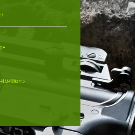
円)
FDE
/ 各社M4電動ガン