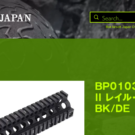
 JAPAN
Bolt Airsoft Japan O
BP0103
II レイ
BK/DE