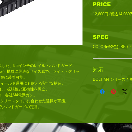
PRICE
12,800円 (税込14,080
SPEC
COLOR(全2色): BK / 
 IIを再現した、9.5インチのレイル・ハンドガード。
対応
le Receiver）構成に最適なサイズ感で、ライト・グリッ
自在に装着可能。
BOLT M4 シリーズ 
フィールド運用にも耐える堅牢な構造。
拠し、拡張性と互換性を両立。
め、各社M4電動ガン。
ミリタリースタイルに合わせた選択が可能。
戦術的ハンドガードの定番。