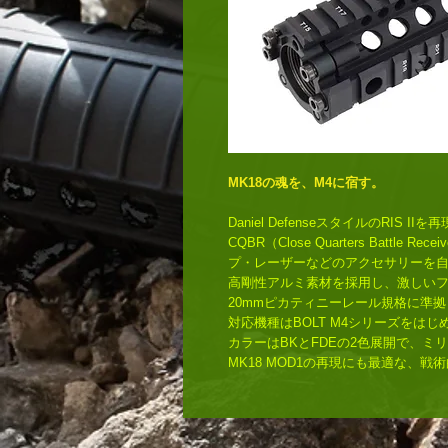
MK18の魂を、M4に宿す。
Daniel DefenseスタイルのRIS
CQBR（Close Quarters Batt
プ・レーザーなどのアクセサリーを
高剛性アルミ素材を採用し、激しい
20mmピカティニーレール規格に準
対応機種はBOLT M4シリーズをはじ
カラーはBKとFDEの2色展開で、
MK18 MOD1の再現にも最適な、