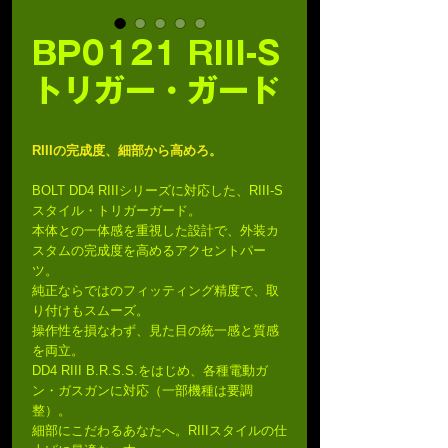
BP0121 RIII-S
トリガー・ガード
RIIIの完成度、細部から高めろ。
BOLT DD4 RIIIシリーズに対応した、RIII-S
スタイル・トリガーガード。
本体との一体感を重視した設計で、外装カ
スタムの完成度を高めるアクセントパー
ツ。
純正ならではのフィッティング精度で、取
り付けもスムーズ。
操作性を損なわず、見た目の統一感と質感
を両立。
DD4 RIII B.R.S.S.をはじめ、各種電動ガ
ン・ガスガンに対応（一部機種は要調
整）。
細部にこだわるあなたへ。RIIIスタイルの仕