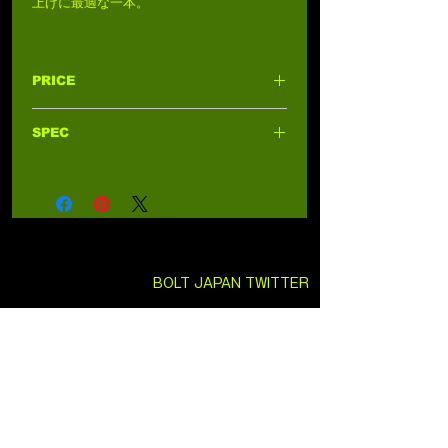
上げに最適な一本。
PRICE
4,950円 (税込4,500円)
SPEC
材質:
プラスチック
対応機種
: BOLT Daniel Defense DD4 RIII
B.R.S.S. / 各種電動ガン / 各種ガスガン
Color
: Black
BOLT JAPAN TWITTER
SEKITO TWITTER
日本総代理店
株式会社セキトー