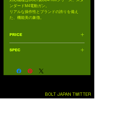
ンダードM4電動ガン。
リアルな操作性とブランドの誇りを備え
た、機能美の象徴。
PRICE
8,800円 (税込9,680円)
SPEC
材質: メタル
対応機種
: BOLT Daniel Defense DD4 RIII
B.R.S.S.
Color
: Black
刻印
: Daniel Defense DD4 RIII B.R.S.S.
BOLT JAPAN TWITTER
SEKITO TWITTER