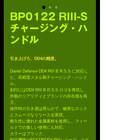
BP0122 RIII-S
チャージング・ハ
ンドル
引き上げろ、DD4の精度。
Daniel Defense DD4 RIII B.R.S.S.に対応し
た、高精度メタル製チャージング・ハンド
ル。
刻印にはDD4 RIII B.R.S.S.ロゴを再現し、
外観のリアリティとブランドの存在感を両
立。
操作時の引き感は滑らかで、確実なロック
とスムーズなリリースを実現。
耐久性に優れた金属素材を使用し、フィー
ルドでの激しい使用にも対応。
カラーはブラック。
対応機種はBOLT製DD4 RIIIシリーズ、スタ