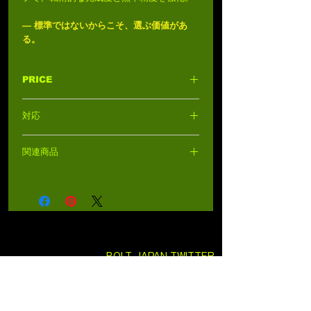
― 標準ではないからこそ、選ぶ価値があ
る。
PRICE
6,000円 (税込6,600円)
対応
20mm ピカティニーレイル
関連商品
BP0405 HKスタイル･デタッチャブル･フロ
ントサイト
BOLT JAPAN TWITTER
SEKITO TWITTER