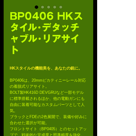
BP0406 HKス
タイル･デタッチ
ャブル･リアサイ
ト
HKスタイルの機能美を、あなたの銃に。
BP0406は、20mmピカティニーレール対応
の着脱式リアサイト。
BOLT製HK416D DEVGRUなど一部モデル
に標準搭載されるほか、他の電動ガンにも
自由に装着可能なカスタムパーツとして人
気。
ブラックとFDEの2色展開で、装備や好みに
合わせた選択が可能。
フロントサイト（BP0405）とのセットアッ
プで、戦術的な完成度と照準精度を強化。