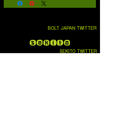
BOLT JAPAN TWITTER
SEKITO TWITTER
日本総代理店
株式会社セキトー
大阪市東住吉区今川4丁目25-18
EMAIL:
info@sekito.co.jp
URL:
https://www.sekito-
official.com/
Bolt Airsoft Taiwan
: No.207, Sec. 2, Wenhua
1st Rd., Linkou Dist., New Taipei City 244,
Taiwan (R.O.C.) TEL
:
+886-2-8601-9158
FAX:
+886-2-8601-9128