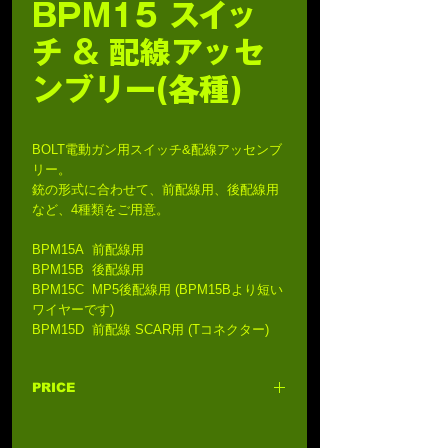
BPM15 スイッ
チ & 配線アッセ
ンブリー(各種)
BOLT電動ガン用スイッチ&配線アッセンブ
リー。
銃の形式に合わせて、前配線用、後配線用
など、4種類をご用意。
BPM15A 前配線用
BPM15B 後配線用
BPM15C MP5後配線用 (BPM15Bより短い
ワイヤーです)
BPM15D 前配線 SCAR用 (Tコネクター)
PRICE
BPM15A/B 1,500円 (税込1,650円)
BPM15C/D 2,500円 (税込2,750円)