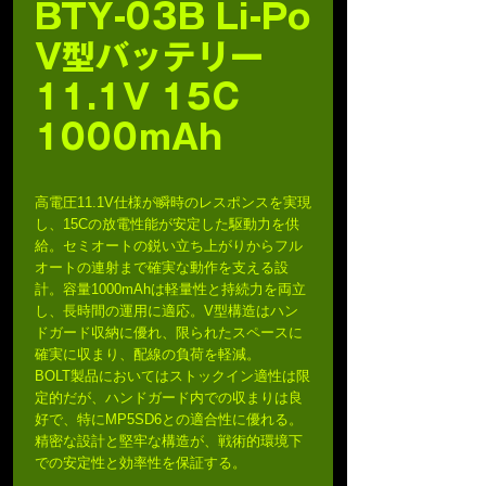
BTY-03B Li-Po
V型バッテリー
11.1V 15C
1000mAh
高電圧11.1V仕様が瞬時のレスポンスを実現
し、15Cの放電性能が安定した駆動力を供
給。セミオートの鋭い立ち上がりからフル
オートの連射まで確実な動作を支える設
計。容量1000mAhは軽量性と持続力を両立
し、長時間の運用に適応。V型構造はハン
ドガード収納に優れ、限られたスペースに
確実に収まり、配線の負荷を軽減。
BOLT製品においてはストックイン適性は限
定的だが、ハンドガード内での収まりは良
好で、特にMP5SD6との適合性に優れる。
精密な設計と堅牢な構造が、戦術的環境下
での安定性と効率性を保証する。