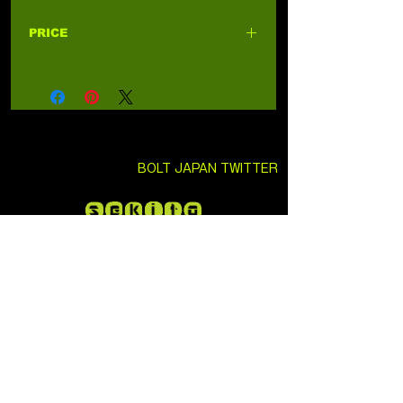
PRICE
4,980円 (税込5,478円)
BOLT JAPAN TWITTER
SEKITO TWITTER
日本総代理店
株式会社セキトー
大阪市東住吉区今川4丁目25-18
EMAIL:
info@sekito.co.jp
URL:
https://www.sekito-
official.com/
Bolt Airsoft Taiwan
: No.207, Sec. 2, Wenhua