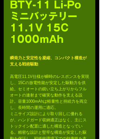
BTY-11 Li-Po
ミニバッテリー
11.1V 15C
1000mAh
瞬発力と安定性を凝縮、コンパクト構造が
支える戦術駆動
高電圧11.1V仕様が瞬時のレスポンスを実現
し、15Cの放電性能が安定した駆動力を供
給。セミオートの鋭い立ち上がりからフル
オートの連射まで確実な動作を支える設
計。容量1000mAhは軽量性と持続力を両立
し、長時間の運用に適応。
ミニサイズ設計により取り回しに優れる
が、ハンドガード収納適正はなく、主にス
トックイン配置に適した構造となってい
る。精密な設計と堅牢な構造が安定した駆
動を保証し、戦術的環境下での効率性を支