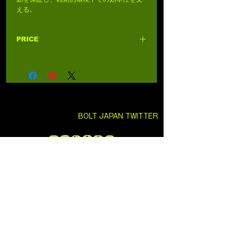
える。
PRICE
4,980円 (税込5,478円)
BOLT JAPAN TWITTER
SEKITO TWITTER
日本総代理店
株式会社セキトー
大阪市東住吉区今川4丁目25-18
EMAIL:
info@sekito.co.jp
URL:
https://www.sekito-
official.com/