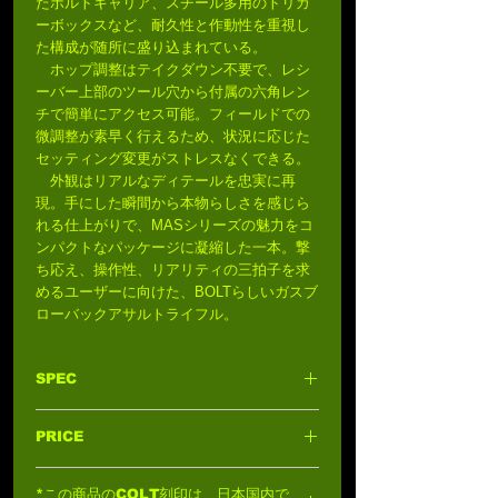
たボルトキャリア、スチール多用のトリガ
ーボックスなど、耐久性と作動性を重視し
た構成が随所に盛り込まれている。
ホップ調整はテイクダウン不要で、レシ
ーバー上部のツール穴から付属の六角レン
チで簡単にアクセス可能。フィールドでの
微調整が素早く行えるため、状況に応じた
セッティング変更がストレスなくできる。
外観はリアルなディテールを忠実に再
現。手にした瞬間から本物らしさを感じら
れる仕上がりで、MASシリーズの魅力をコ
ンパクトなパッケージに凝縮した一本。撃
ち応え、操作性、リアリティの三拍子を求
めるユーザーに向けた、BOLTらしいガスブ
ローバックアサルトライフル。
SPEC
材質:
アルミニウム/ABSプラスチック、ナ
PRICE
イロン、グラス・ファイバー、スチール
シューティング･モード
: セミ/フルオート
69,800円 (税込: 76,780円)
マガジン装弾数
: 35rnd
*この商品のCOLT刻印は、日本国内で