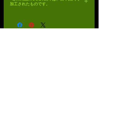
全長
: 705mm - 785mm
加工されたものです。
重量
: 2815g
ホップ・アップ機能
: 可変
ブローバック
: 有
初速
: 85m/s
Color
: Black
マーキング
: COLT
商品番号:
BG-01
BOLT JAPAN TWITTER
SEKITO TWITTER
日本総代理店
株式会社セキトー
大阪市東住吉区今川4丁目25-18
EMAIL:
info@sekito.co.jp
URL:
https://www.sekito-
official.com/
Bolt Airsoft Taiwan
: No.207, Sec. 2, Wenhua
1st Rd., Linkou Dist., New Taipei City 244,