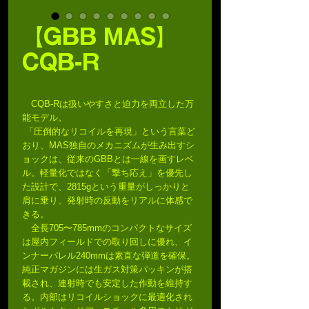
【GBB MAS】
CQB-R
CQB‑Rは扱いやすさと迫力を両立した万
能モデル。
「圧倒的なリコイルを再現」という言葉ど
おり、MAS独自のメカニズムが生み出すシ
ョックは、従来のGBBとは一線を画すレベ
ル。軽量化ではなく「撃ち応え」を優先し
た設計で、2815gという重量がしっかりと
肩に乗り、発射時の反動をリアルに体感で
きる。
全長705〜785mmのコンパクトなサイズ
は屋内フィールドでの取り回しに優れ、イ
ンナーバレル240mmは素直な弾道を確保。
純正マガジンには生ガス対策パッキンが搭
載され、連射時でも安定した作動を維持す
る。内部はリコイルショックに最適化され