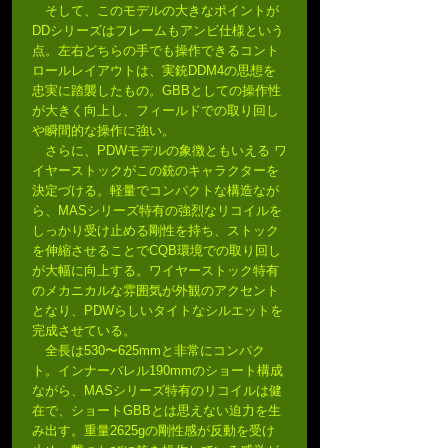
そして、このモデルの大きなポイントが
DDシリーズはフレームもアンビ仕様という
点。左右どちらの手でも操作できるコント
ロールレイアウトは、実銃DDM4の思想を
忠実に踏襲したもの。GBBとしての操作性
が大きく向上し、フィールドでの取り回し
や瞬間的な操作に強い。
さらに、PDWモデルの象徴ともいえる ワ
イヤーストックがこの銃のキャラクターを
決定づける。軽量でコンパクトな構造なが
ら、MASシリーズ特有の強烈なリコイルを
しっかり受け止める剛性を持ち、ストック
を伸縮させることでCQB環境での取り回し
が大幅に向上する。ワイヤーストック特有
のメカニカルな雰囲気が外観のアクセント
となり、PDWらしいタイトなシルエットを
完成させている。
全長は530〜625mmと非常にコンパク
ト。インナーバレル190mmのショート構成
ながら、MASシリーズ特有のリコイルは健
在で、ショートGBBとは思えない迫力を生
み出す。重量2625gの剛性感が反動を受け