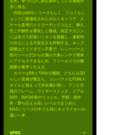
止め、撃つたびに銃を操作している感覚が
手に残る。
内部はMASシリーズらしく、リコイルシ
ョックに最適化されたボルトキャリア、ス
チール多用のトリガーボックスなど、耐久
性と作動性を重視した構成。純正マガジン
には生ガス対策パッキンを搭載し、連射時
の冷えによる不安定さを抑制する。ホップ
調整はテイクダウン不要で、レシーバー上
部のツール穴から付属の六角レンチで簡単
にアクセスできるため、フィールドでの微
調整が素早く行える。
カラーはBKとTANの2種類。どちらもDD
らしい質感が際立ち、コンパクトなPDWス
タイルと相まって存在感が強い。アンビ仕
様のフレーム、ワイヤーストック、リアル
刻印、MAS特有のリコイル。外観・操作
性・撃ち応えを高いレベルでまとめた、
MASシリーズの中でも特にキャラクターの
濃い一本。
SPEC