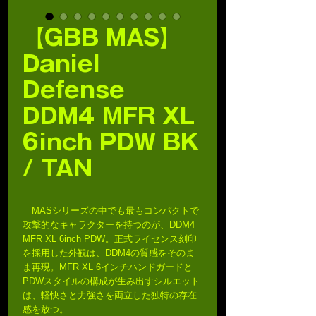
【GBB MAS】
Daniel
Defense
DDM4 MFR XL
6inch PDW BK
/ TAN
MASシリーズの中でも最もコンパクトで
攻撃的なキャラクターを持つのが、DDM4
MFR XL 6inch PDW。正式ライセンス刻印
を採用した外観は、DDM4の質感をそのま
ま再現。MFR XL 6インチハンドガードと
PDWスタイルの構成が生み出すシルエット
は、軽快さと力強さを両立した独特の存在
感を放つ。