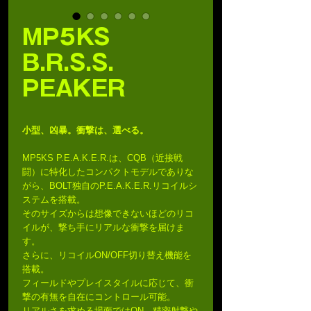
MP5KS
B.R.S.S.
PEAKER
小型、凶暴。衝撃は、選べる。
MP5KS P.E.A.K.E.R.は、CQB（近接戦
闘）に特化したコンパクトモデルでありな
がら、BOLT独自のP.E.A.K.E.R.リコイルシ
ステムを搭載。
そのサイズからは想像できないほどのリコ
イルが、撃ち手にリアルな衝撃を届けま
す。
さらに、リコイルON/OFF切り替え機能を
搭載。
フィールドやプレイスタイルに応じて、衝
撃の有無を自在にコントロール可能。
リアルさを求める場面ではON、精密射撃や