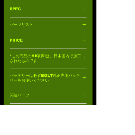
SPEC
全長
: 350mm-570mm(ストック展開時)
パーツリスト
重量
: 2460g
材質
: メタル、スチール、グラスファイバー
MP5KSパーツは単体でご注文いただけま
入強化ナイロン樹脂
PRICE
す。
シューティング･モード
: セミ/フルオート
MP5KSパーツリスト
を参考に、お近くの
マガジン装弾数
: 120rnd
67,800円 (税込:74,580円)
BOLT正規販売店、またはセキトー
ホップ・アップ機能
: スライドレバー 可変
*この商品のHK刻印は、日本国内で加工
(info@sekito.co.jp)にお問い合わせください
ブローバック
: B.R.S.S. PEAKER ON/OFF
されたものです。
切替機能
初速
: 85m/s
バッテリーは必ずBOLT純正専用バッテ
バッテリー(別売)
:
BTY-12 Li-Po ミニバッテ
リーをお使いください
リー 11.1V 15C 900mAh (MP5K専用)
サイクル
: 15rds/s
BOLT MP5Kシリーズは、バッテリー接続部
Color:
Black
関連パーツ
が一般の電動ガンと異なり、タミヤ･ミニコ
マーキング
: HK刻印(日本仕様限定)
ネクターのオスになっています。そのた
商品番号:
BR-59
BP0219 ピカティニー･クラッチ･ストック
め、バッテリー側の接続部がメスである必
別売スペアマガジン
BPM13AN 各社電動ガン対応 BM320T ネオ
要があります。
ジウム トルクアップモーター -Long
一般的に販売されているバッテリーは接続
BP0417 MP5用 120連 ストレート･マガジ
できません。
BOLTのBTY-12 MP5K用バ
ン
ッテリー
をご使用ください。
BP0410 MP5用 200連 マガジン