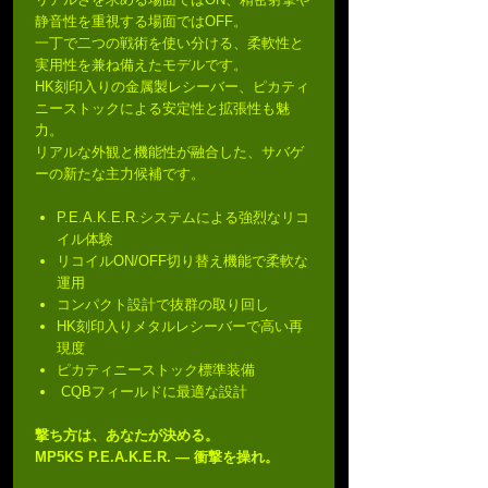
静音性を重視する場面ではOFF。
一丁で二つの戦術を使い分ける、柔軟性と
実用性を兼ね備えたモデルです。
HK刻印入りの金属製レシーバー、ピカティ
ニーストックによる安定性と拡張性も魅
力。
リアルな外観と機能性が融合した、サバゲ
ーの新たな主力候補です。
P.E.A.K.E.R.システムによる強烈なリコ
イル体験
リコイルON/OFF切り替え機能で柔軟な
運用
コンパクト設計で抜群の取り回し
HK刻印入りメタルレシーバーで高い再
現度
ピカティニーストック標準装備
CQBフィールドに最適な設計
撃ち方は、あなたが決める。
MP5KS P.E.A.K.E.R. ― 衝撃を操れ。